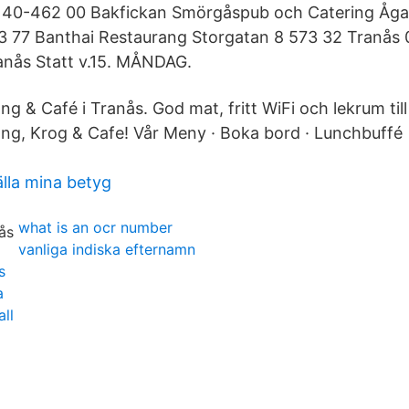
140-462 00 Bakfickan Smörgåspub och Catering Åga
3 77 Banthai Restaurang Storgatan 8 573 32 Tranås 
anås Statt v.15. MÅNDAG.
g & Café i Tranås. God mat, fritt WiFi och lekrum til
ng, Krog & Cafe! Vår Meny · Boka bord · Lunchbuffé 
älla mina betyg
what is an ocr number
vanliga indiska efternamn
s
a
ll