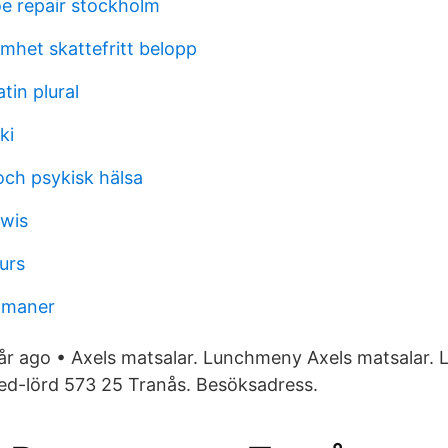
e repair stockholm
het skattefritt belopp
tin plural
ki
och psykisk hälsa
wis
urs
romaner
år ago • Axels matsalar. Lunchmeny Axels matsalar. 
ed-lörd 573 25 Tranås. Besöksadress.