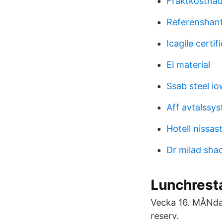
Fraktkostnad
Referenshan
Icagile certi
El material
Ssab steel i
Aff avtalssy
Hotell nissas
Dr milad sha
Lunchrest
Vecka 16. MÅNdag
reserv.