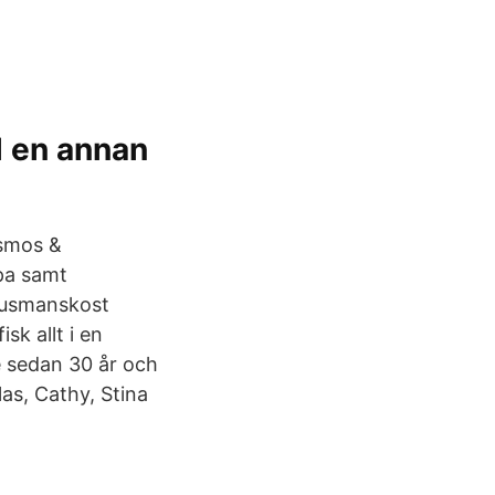
l en annan
ismos &
pa samt
 husmanskost
sk allt i en
 sedan 30 år och
as, Cathy, Stina