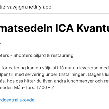
tiervawjigm.netlify.app
matsedeln ICA Kvan
s
rs - Shooters biljard & restaurang
för catering kan du välja att få maten levererad med 
per till med servering under tillställningen. Dagens 
ås, hos oss hittar du även andra lunchmenyer och re
etider. Mån-Tors: 17.00 – ?
rdcentral skovde