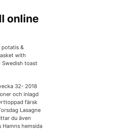
l online
 potatis &
basket with
- Swedish toast
vecka 32- 2018
oner och inlagd
Örttoppad färsk
 Torsdag Lasagne
ttar du även
ås Hamns hemsida