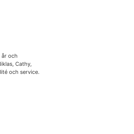
 år och
iklas, Cathy,
ité och service.