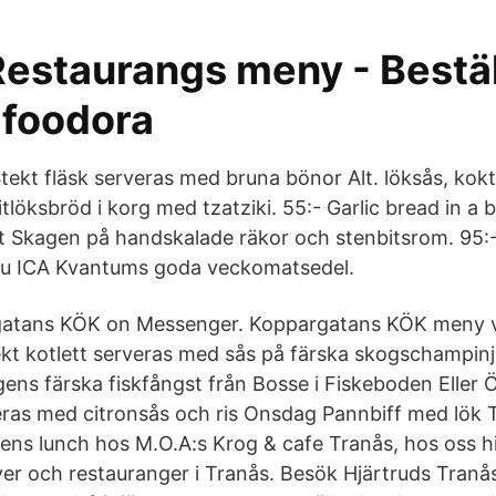
Restaurangs meny - Bestäl
 foodora
tekt fläsk serveras med bruna bönor Alt. löksås, kokt
tlöksbröd i korg med tzatziki. 55:- Garlic bread in a 
ast Skagen på handskalade räkor och stenbitsrom. 95:
 du ICA Kvantums goda veckomatsedel.
atans KÖK on Messenger. Koppargatans KÖK meny 
t kotlett serveras med sås på färska skogschampinj
ens färska fiskfångst från Bosse i Fiskeboden Eller 
veras med citronsås och ris Onsdag Pannbiff med lök
s lunch hos M.O.A:s Krog & cafe Tranås, hos oss hi
er och restauranger i Tranås. Besök Hjärtruds Tran