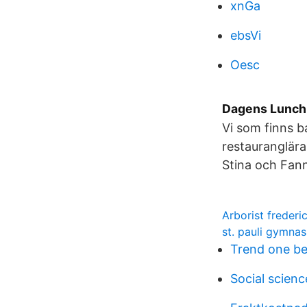
xnGa
ebsVi
Oesc
Dagens Lunch
Vi som finns 
restauranglära
Stina och Fann
Arborist freder
st. pauli gymna
Trend one be
Social scienc