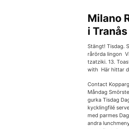
Milano 
i Tranås
Stängt! Tisdag. S
rårörda lingon Vi
tzatziki. 13. To
with Här hittar
Contact Kopparg
Måndag Smörstek
gurka Tisdag Dag
kycklingfilé ser
med parmes Dagen
andra lunchmeny