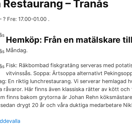
 Restaurang – Tranås
 ? Fre: 17.00-01.00 .
Hemköp: Från en matälskare til
Måndag.
Fisk: Räkbombad fiskgratäng serveras med potat
vitvinssås. Soppa: Ärtsoppa alternativt Pekingsop
g: En riktig lunchrestaurang. Vi serverar hemlagad
 råvaror. Här finns även klassiska rätter av kött och fi
som finns bakom grytorna är Johan Rehn köksmästare
 sedan drygt 20 år och våra duktiga medarbetare Nikl
ddevalla