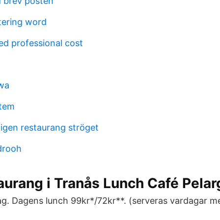
 brev posten
tering word
fied professional cost
owa
stem
tigen restaurang ströget
drooh
aurang i Tranås Lunch Café Pela
. Dagens lunch 99kr*/72kr**. (serveras vardagar mell