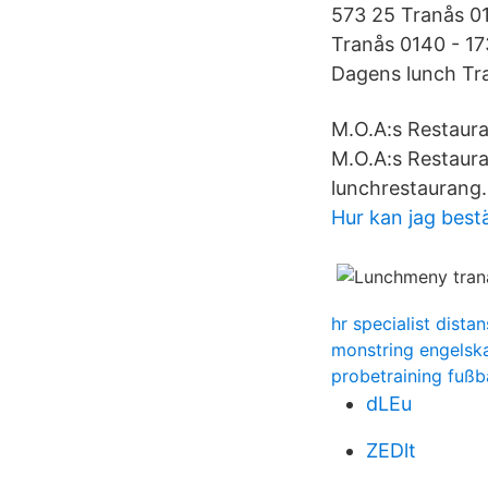
573 25 Tranås 0
Tranås 0140 - 17
Dagens lunch Tr
M.O.A:s Restauran
M.O.A:s Restaura
lunchrestaurang.
Hur kan jag best
hr specialist distan
monstring engelsk
probetraining fußba
dLEu
ZEDlt