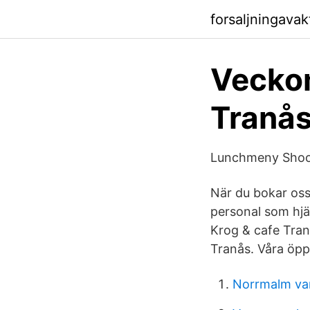
forsaljningavak
Vecko
Tranå
Lunchmeny Shoote
När du bokar oss 
personal som hjäl
Krog & cafe Tran
Tranås. Våra öpp
Norrmalm va