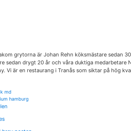
bakom grytorna är Johan Rehn köksmästare sedan 30
re sedan drygt 20 år och våra duktiga medarbetare N
y. Vi är en restaurang i Tranås som siktar på hög kval
ick md
sium hamburg
len
es